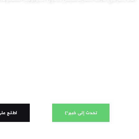
ميتاريكسيس هي ش
تكنولوجيا حديثة ومب
نحن متخصصون في تقديم حلول رقمية متكاملة تساعد الش
والمؤسسات على النمو والتطور في العصر الرقمي.
تحدث إلى خبير
اطلع على